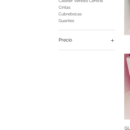
Cateter Venoso Central
Cintas
Cubrebocas
Guantes
Precio
1 MXN
1740 MXN
GU