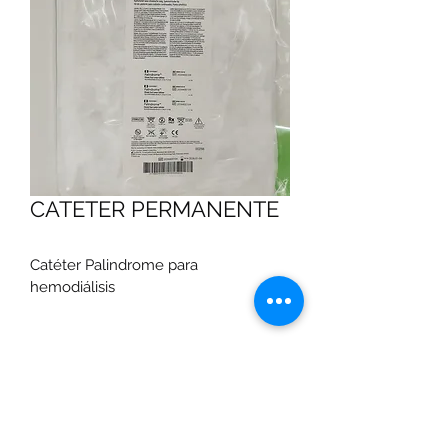
CATETER PERMANENTE
Catéter Palindrome para 
hemodiálisis 
MEDIDAS
14.5 fr x 19/36 cm
14.5 fr x 23/40 cm
14.5 fr x 28/45 cm